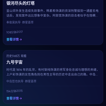
银河尽头的灯塔
釜山郊外发生连续失踪事件，韩素希饰演的资深刑警接到一通匿名电
话后，发现案件远比想象中复杂。阿部宽饰演的目击者似乎在隐瞒什
么，而每一条线索都将他们带向一个被尘封多年的秘密。奉俊昊延续
奉俊昊
执导 · 群星荟萃
其冷峻的叙事风格，剧情反转层出不穷。
2017
108分钟
查看详情 →
历史
NEW
365万 观看
8.0
九号宇宙
时代是 1814 年的乱世，有村架纯饰演的将军身处忠诚与理想的夹缝，
上户彩饰演的女性角色则在男性主导的历史中走出自己的路。中岛哲
也用细致的服化道与考究的场景，重现一段被忽略的过往。
中岛哲也
执导 · 群星荟萃
2015
154分钟
查看详情 →