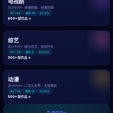
电视剧
总计
800+
·
热播剧集，经典回顾
热门
89
最新
15
9.1
评分
800+
部作品 →
综艺
总计
300+
·
娱乐综艺，轻松时光
热门
45
最新
8
8.5
评分
300+
部作品 →
动漫
总计
500+
·
二次元世界，无限精彩
热门
78
最新
12
9.3
评分
500+
部作品 →
2,800+