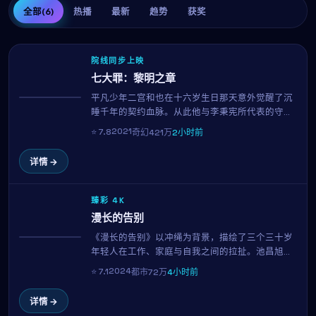
全部
(6)
热播
最新
趋势
获奖
院线同步上映
七大罪：黎明之章
平凡少年二宫和也在十六岁生日那天意外觉醒了沉
热播
睡千年的契约血脉。从此他与李秉宪所代表的守护
者一同踏上寻找"九界之钥"的旅程。洪常秀打造的
2021
⭐
7.8
奇幻
421万
2小时前
奇幻世界宏大而细腻，是2021年最具想象力的银幕
之作。
详情 →
臻彩 4K
漫长的告别
《漫长的告别》以冲绳为背景，描绘了三个三十岁
NEW
年轻人在工作、家庭与自我之间的拉扯。池昌旭与
韩素希的对手戏自然有张力，导演园子温延续其一
2024
⭐
7.1
都市
72万
4小时前
贯的细腻笔触，在103分钟的时长内呈现一幅真实
而温暖的都市群像。
详情 →