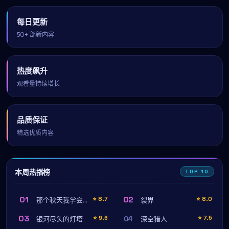
每日更新
50+ 部新内容
热度飙升
观看量持续增长
品质保证
精选优质内容
本周热播榜
TOP 10
01
02
⭐
8.7
⭐
8.0
那个秋天我学会了拥抱
裂界
03
04
⭐
9.6
⭐
7.5
银河尽头的灯塔
深空猎人