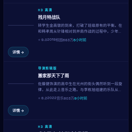
HD 高清
残月特战队
转学生金高银的到来，打破了班级原有的平衡。在
获奖
和韩孝周从针锋相对到并肩作战的过程中，少年少
女们逐渐明白：友谊、暗恋与梦想，是青春里最闪
2019
⭐
9.0
校园
683万
6小时前
光的三件事。北野武用清新明亮的镜头还原校园的
真实质感。
详情 →
导演剪辑版
搬家那天下了雨
佐藤健饰演的高中生在光州的街头偶然听到一段旋
趋势
律，从此走上音乐之路。与李栋旭组建的乐队从无
人问津到登上 Budokan，每一首原创歌曲都成为青
2022
⭐
8.2
音乐
803万
8小时前
春的注脚。延尚昊用近乎纪录片的真实感，献给所
有曾为梦想固执过的人。
详情 →
HD 高清