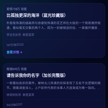
爱情
738万 观看
6.8
获奖
比孤独更深的海洋（蓝光珍藏版）
朴叙俊饰演的插画师与徐睿知饰演的花艺师在大阪的一个雨夜偶然相
遇，看似毫无交集的两个人，因为一封被错送的信、一首循环播放的
旧歌、或是一只走失的猫，开始走进彼此的日常。这部由李沧东执导
李沧东
执导 · 群星荟萃
的2022年作品，用克制而温柔的镜头语言，呈现了都市人之间最纯粹
的悸动。
2022
147分钟
查看详情 →
推理
895万 观看
7.4
趋势
请告诉我你的名字（加长完整版）
一桩看似自杀的案件，被林允儿饰演的侦探发现了五处不合逻辑的细
节。随着调查深入，上户彩所代表的当事人方逐渐成为唯一指向。这
是一场关于动机与人性的智力博弈，全片每一个镜头都暗藏伏笔，94
林常树
执导 · 群星荟萃
分钟内三度反转，观影门槛与回报同样高。
2017
94分钟