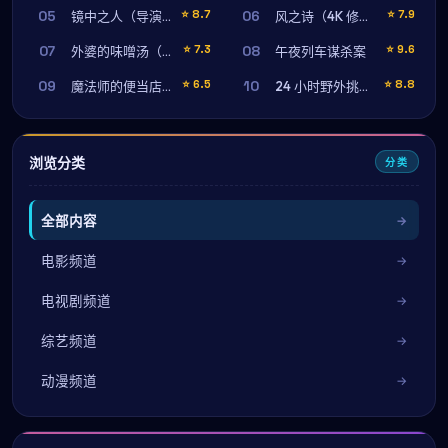
05
06
⭐
8.7
⭐
7.9
镜中之人（导演剪辑版）
风之诗（4K 修复版）
07
08
⭐
7.3
⭐
9.6
外婆的味噌汤（高清完整版）
午夜列车谋杀案
09
10
⭐
6.5
⭐
8.8
魔法师的便当店（首映纪念版）
24 小时野外挑战（导演剪辑版）
浏览分类
分类
全部内容
电影频道
电视剧频道
综艺频道
动漫频道