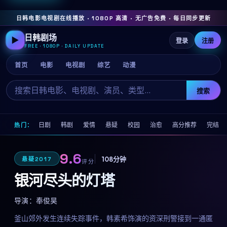
日韩电影电视剧在线播放 · 1080P 高清 · 无广告免费 · 每日同步更新
日韩剧场
▶
登录
注册
FREE · 1080P · DAILY UPDATE
首页
电影
电视剧
综艺
动漫
搜索
日剧
韩剧
爱情
悬疑
校园
治愈
高分推荐
完结
热门：
9.6
108分钟
悬疑
2017
评分
银河尽头的灯塔
导演：
奉俊昊
釜山郊外发生连续失踪事件，韩素希饰演的资深刑警接到一通匿