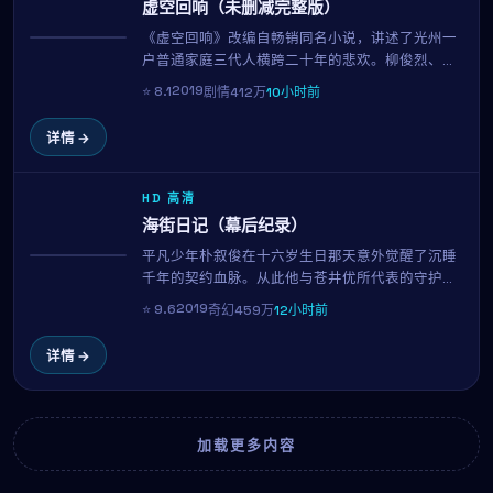
虚空回响（未删减完整版）
《虚空回响》改编自畅销同名小说，讲述了光州一
热播
户普通家庭三代人横跨二十年的悲欢。柳俊烈、朴
信惠、韩素希三位实力派演员贡献了教科书级表
2019
⭐
8.1
剧情
412万
10小时前
演。滨口龙介用平实的镜头记录时代变迁中的小人
物命运。
详情 →
HD 高清
海街日记（幕后纪录）
平凡少年朴叙俊在十六岁生日那天意外觉醒了沉睡
NEW
千年的契约血脉。从此他与苍井优所代表的守护者
一同踏上寻找"九界之钥"的旅程。中岛哲也打造的
2019
⭐
9.6
奇幻
459万
12小时前
奇幻世界宏大而细腻，是2019年最具想象力的银幕
之作。
详情 →
加载更多内容