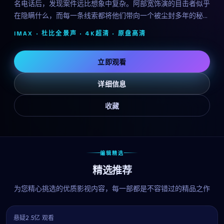
名电话后，发现案件远比想象中复杂。阿部宽饰演的目击者似乎
在隐瞒什么，而每一条线索都将他们带向一个被尘封多年的秘
密。奉俊昊延续其冷峻的叙事风格，剧情反转层出不穷。
IMAX · 杜比全景声 · 4K超清 ·
原盘高清
立即观看
详细信息
收藏
编辑精选
精选推荐
为您精心挑选的优质影视内容，每一部都是不容错过的精品之作
悬疑
2.5亿 观看
9.6
热播